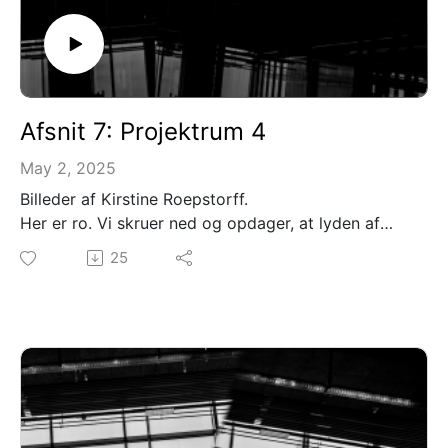
Afsnit 7: Projektrum 4
May 2, 2025
Billeder af Kirstine Roepstorff.
Her er ro. Vi skruer ned og opdager, at lyden af
mennesker, der betragter kunst, er en stille
25
hvisken.
Mellemrum Mellem Rum er skabt af: David Pepe
Birch og Kim G Hansen
Medvirkende: Signe Egholm Olsen
Tak til Ny Carlsbergfondet for støtte