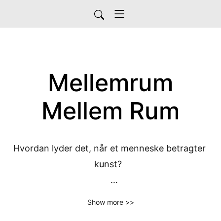
Mellemrum
Mellem Rum
Hvordan lyder det, når et menneske betragter 
kunst?  

Mellemrum Mellem Rum er et lydværk i otte afsnit 
Show more >>
(plus et særafsnit) om kunsten på Arkitektskolen 