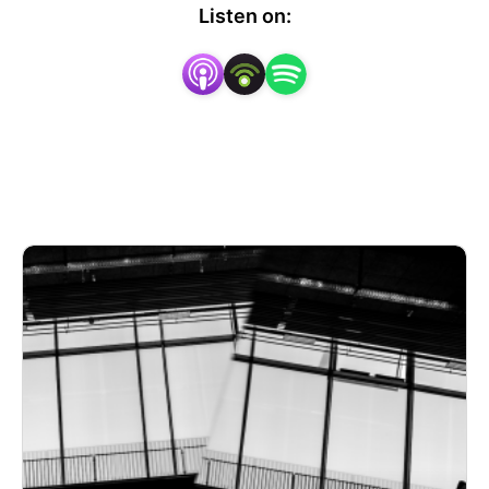
Aarhus og om menneskers møde med kunsten.   

Listen on:
Serien henvender sig til alle, der interesserer sig 
for kunst generelt og for kunsten på 
Arkitektskolen i særdeleshed. En klar fortælling 
og samtidig en poetisk kollage af skolens og 
kunstens klangflader. Serien er støttet af Ny 
Carlsbergfondet.