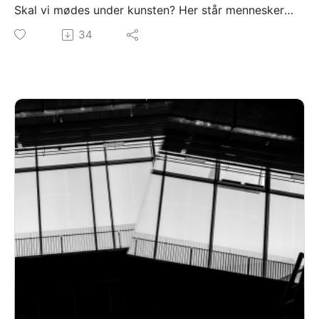
Skal vi mødes under kunsten? Her står mennesker
og venter på dem, de skal mødes med, forbindelser
34
opstår og genbesøges lige her. Vi møder en ung
kvinde. Hun venter på sin far, som skal se hendes
skole.
Mellemrum Mellem Rum er skabt af: David Pepe
Birch og Kim G Hansen
Medvirkende: Signe Egholm Olsen
Tak til Ny Carlsbergfondet for støtte