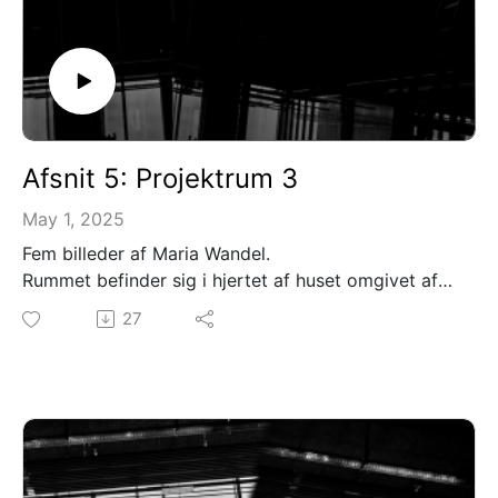
Afsnit 5: Projektrum 3
May 1, 2025
Fem billeder af Maria Wandel.
Rummet befinder sig i hjertet af huset omgivet af
aktivitet til alle sider, oppe og nede. Lyden af
27
mennesker, der ser på kunst, er flygtig og til tider
ikke til at fastholde selv med den mest følsomme
mikrofon. Billederne i rummet fungerer som et
ekko af alt det, der sker rundt om.
Mellemrum Mellem Rum er skabt af: David Pepe
Birch og Kim G Hansen
Medvirkende: Signe Egholm Olsen