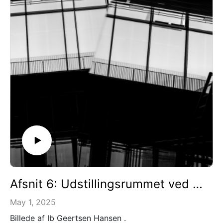
Tak til Ny Carlsbergfondet for støtte
Afsnit 6: Udstillingsrummet ved Didakteket
May 1, 2025
Billede af Ib Geertsen Hansen .