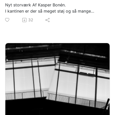
Nyt storværk Af Kasper Bonén.
I kantinen er der så meget støj og så mange
stemmer, at lyden af kunst risikerer at drukne.
32
Heldigvis har kunstneren læst rummet og har skabt
et værk, der taler højt og svarer igen. Lyden af
mennesker, der reagerer på kunsten i kantinen
fylder hele rummet.
Mellemrum Mellem Rum er skabt af: David Pepe
Birch og Kim G Hansen
Medvirkende: Signe Egholm Olsen
Tak til Ny Carlsbergfondet for støtte