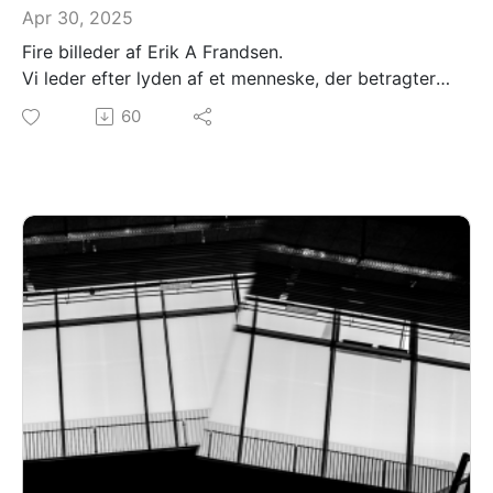
Apr 30, 2025
Fire billeder af Erik A Frandsen.
Vi leder efter lyden af et menneske, der betragter
et billede i projektrum 1. Vi hører lyden af fjer i
60
luften. Og af drømme om rum. Vi møder en
studerende, der kan huske en forvirret drøm fra for
tre nætter siden. Og en studerende, der ikke kan
finde sin gule blyant.
Mellemrum Mellem Rum er skabt af: David Pepe
Birch og Kim G Hansen
Medvirkende: Signe Egholm Olsen
Tak til Ny Carlsbergfondet for støtte