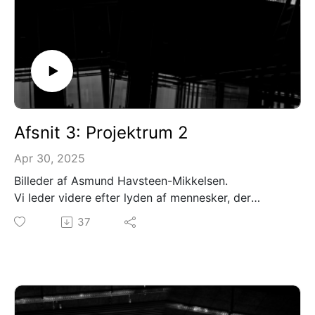
Afsnit 3: Projektrum 2
Apr 30, 2025
Billeder af Asmund Havsteen-Mikkelsen.
Vi leder videre efter lyden af mennesker, der
reagerer på kunst i projektrum 2. Vi hører lyden af
37
studerende, der stopper op og flytter ind i
billederne på væggene.
Mellemrum Mellem Rum er skabt af: David Pepe
Birch og Kim G Hansen
Medvirkende: Signe Egholm Olsen