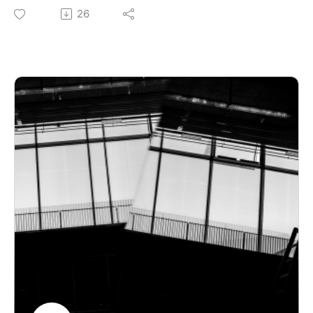
Projektrum fem er noget helt særligt. Her hænger
26
flere kunstnere fra forskellige tider og forskellige
lande. Samtalen mellem billederne er konstant,
også når der ikke er mennesker i rummet. Vi sniger
os ind og lytter til billederne, der taler sammen.
Mellemrum Mellem Rum er skabt af: David Pepe
Birch og Kim G Hansen
Medvirkende: Signe Egholm Olsen
Tak til Ny Carlsbergfondet for støtte